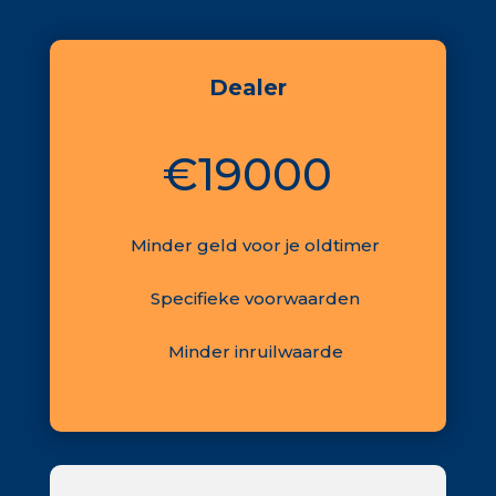
Dealer
€19000
Minder geld voor je oldtimer
Specifieke voorwaarden
Minder inruilwaarde