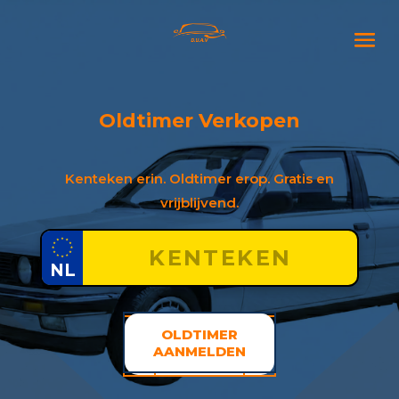
Oldtimer Verkopen
Kenteken erin. Oldtimer erop. Gratis en
vrijblijvend.
NL
OLDTIMER
AANMELDEN